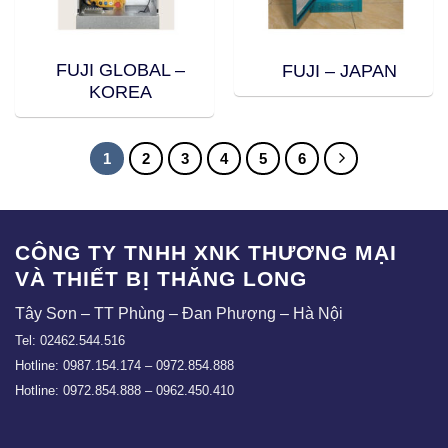
FUJI GLOBAL –
FUJI – JAPAN
KOREA
1
2
3
4
5
6
CÔNG TY TNHH XNK THƯƠNG MẠI
VÀ THIẾT BỊ THĂNG LONG
Tây Sơn – TT Phùng – Đan Phượng – Hà Nội
Tel: 02462.544.516
Hotline: 0987.154.174 – 0972.854.888
Hotline: 0972.854.888 – 0962.450.410