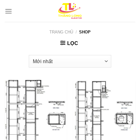
Bỏ
qua
nội
dung
TRANG CHỦ
/
SHOP
LỌC