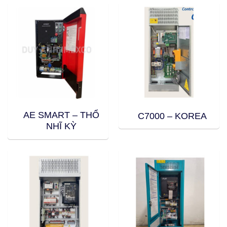
AE SMART – THỔ
C7000 – KOREA
NHĨ KỲ