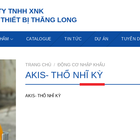
TY TNHH XNK
THIẾT BỊ THĂNG LONG
PHẨM
CATALOGUE
TIN TỨC
DỰ ÁN
TUYỂN 
TRANG CHỦ
/
ĐỘNG CƠ NHẬP KHẨU
AKIS- THỔ NHĨ KỲ
AKIS- THỔ NHĨ KỲ