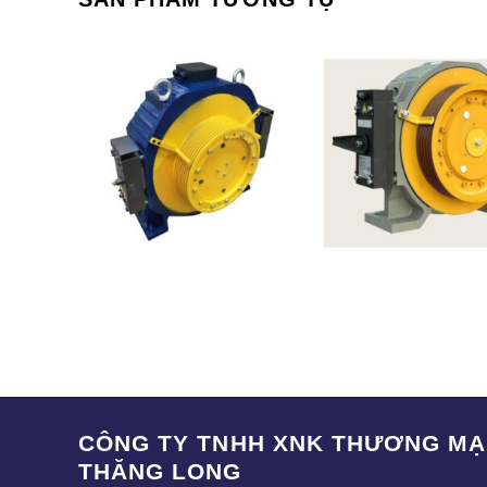
5S –
WURRTEMBER – ITALIA
TORINDIRVE – C
CÔNG TY TNHH XNK THƯƠNG MẠI
THĂNG LONG