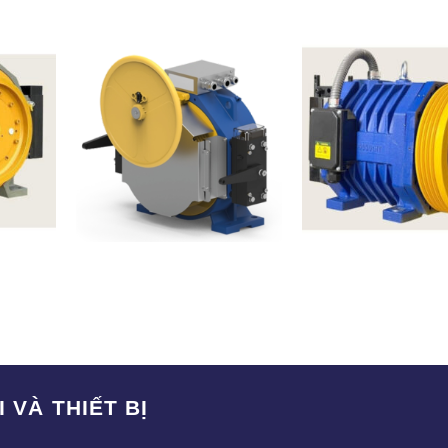
MONTANARI-MGX75 –
N MỸ
FUJI GLOBAL-K
ITALIA
 VÀ THIẾT BỊ