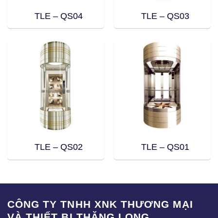
TLE – QS04
TLE – QS03
TLE – QS02
TLE – QS01
CÔNG TY TNHH XNK THƯƠNG MẠI
VÀ THIẾT BỊ THĂNG LONG