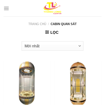
Bỏ
qua
nội
dung
TRANG CHỦ
/
CABIN QUAN SÁT
LỌC