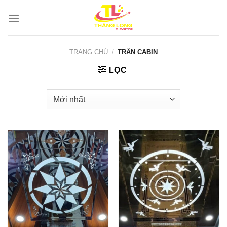
Bỏ
qua
nội
dung
TRANG CHỦ
/
TRẦN CABIN
LỌC