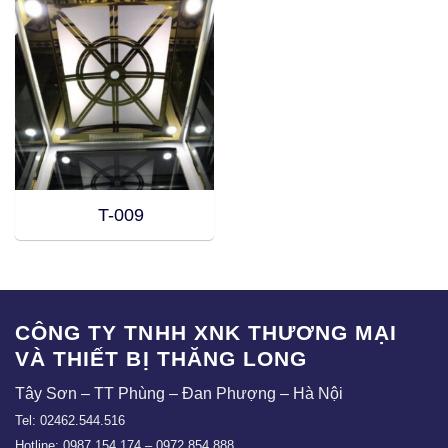
T-009
CÔNG TY TNHH XNK THƯƠNG MẠI
VÀ THIẾT BỊ THĂNG LONG
Tây Sơn – TT Phùng – Đan Phượng – Hà Nội
Tel: 02462.544.516
Hotline: 0987.154.174 – 0972.854.888