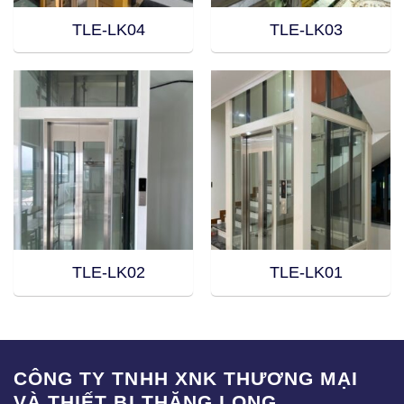
TLE-LK04
TLE-LK03
TLE-LK02
TLE-LK01
CÔNG TY TNHH XNK THƯƠNG MẠI
VÀ THIẾT BỊ THĂNG LONG