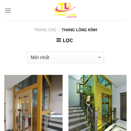
Bỏ
qua
nội
dung
TRANG CHỦ
/
THANG LỒNG KÍNH
LỌC