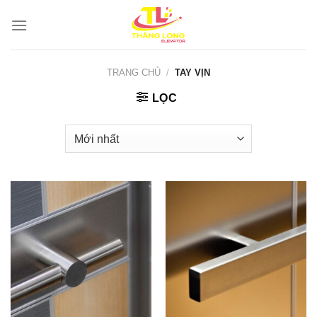
Bỏ
qua
nội
dung
TRANG CHỦ
/
TAY VỊN
LỌC