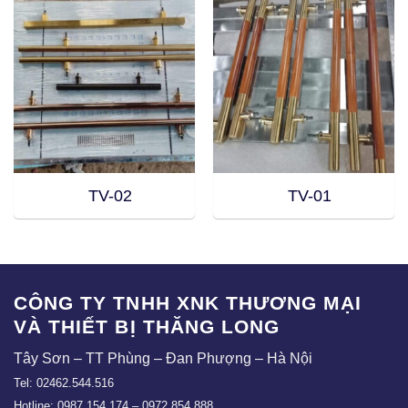
TV-02
TV-01
CÔNG TY TNHH XNK THƯƠNG MẠI
VÀ THIẾT BỊ THĂNG LONG
Tây Sơn – TT Phùng – Đan Phượng – Hà Nội
Tel: 02462.544.516
Hotline: 0987.154.174 – 0972.854.888