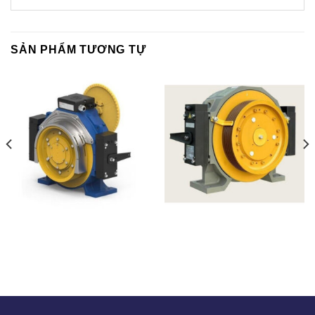
SẢN PHẨM TƯƠNG TỰ
MONTANARI-MGX80 –
TORINDIRVE – CN MỸ
ITALIA