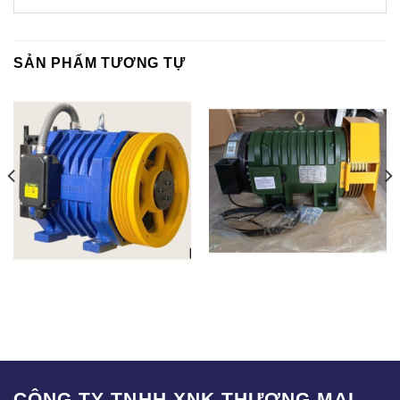
SẢN PHẨM TƯƠNG TỰ
FUJI GLOBAL-KOREA
FUJI – KOREA
CÔNG TY TNHH XNK THƯƠNG MẠI