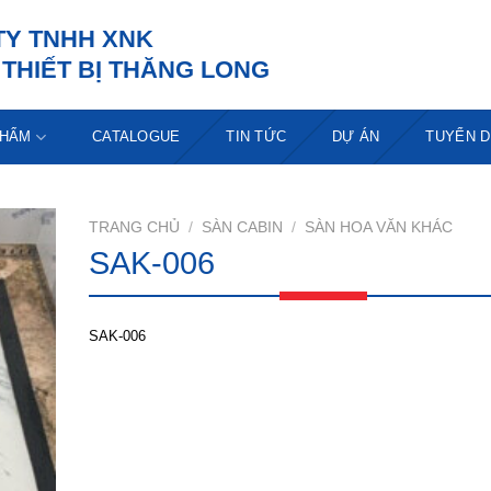
TY TNHH XNK
THIẾT BỊ THĂNG LONG
PHẨM
CATALOGUE
TIN TỨC
DỰ ÁN
TUYỂN 
TRANG CHỦ
/
SÀN CABIN
/
SÀN HOA VĂN KHÁC
SAK-006
SAK-006