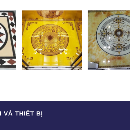
SA-001
SA-006
 VÀ THIẾT BỊ