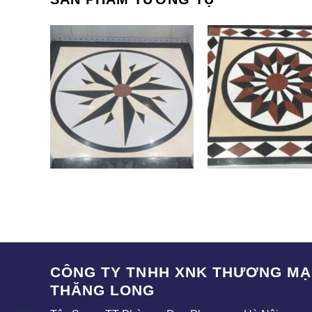
SAK-007
SAK-008
CÔNG TY TNHH XNK THƯƠNG MẠI
THĂNG LONG