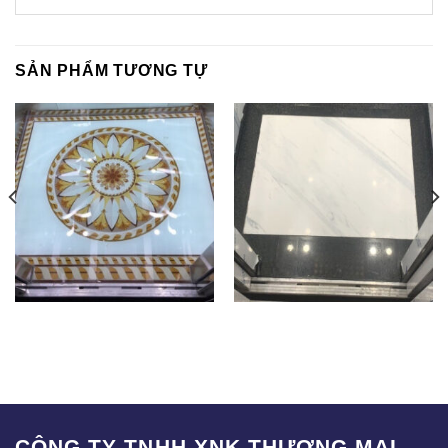
SẢN PHẨM TƯƠNG TỰ
SA-004
SAK-003
CÔNG TY TNHH XNK THƯƠNG MẠI