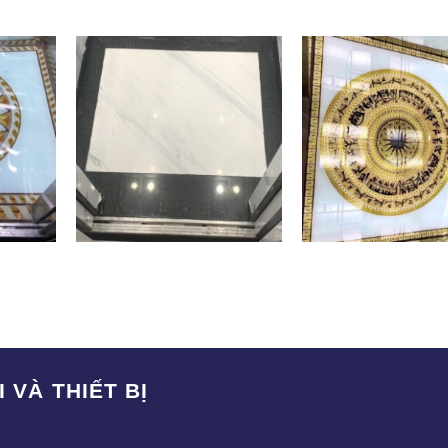
SAK-003
SA-007
 VÀ THIẾT BỊ