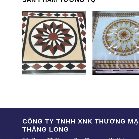
SAK-008
SA-004
CÔNG TY TNHH XNK THƯƠNG MẠI
THĂNG LONG