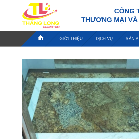
Bỏ
CÔNG 
qua
THƯƠNG MẠI VÀ 
nội
dung
GIỚI THIỆU
DỊCH VỤ
SẢN 
TRANG
CHỦ