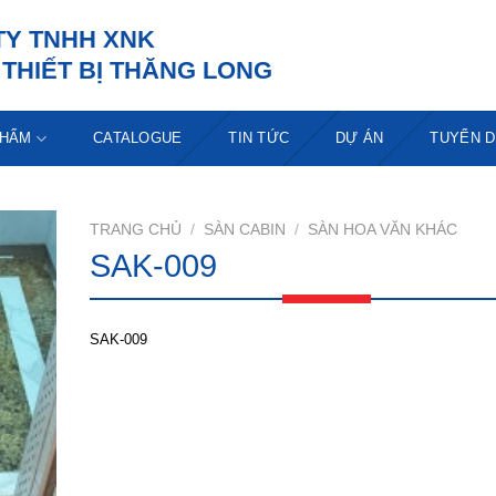
TY TNHH XNK
THIẾT BỊ THĂNG LONG
PHẨM
CATALOGUE
TIN TỨC
DỰ ÁN
TUYỂN 
TRANG CHỦ
/
SÀN CABIN
/
SÀN HOA VĂN KHÁC
SAK-009
SAK-009