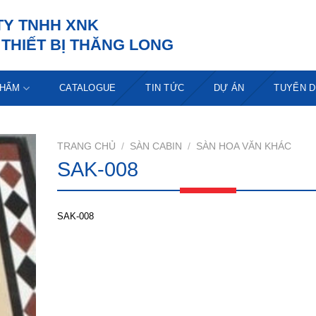
TY TNHH XNK
THIẾT BỊ THĂNG LONG
PHẨM
CATALOGUE
TIN TỨC
DỰ ÁN
TUYỂN 
TRANG CHỦ
/
SÀN CABIN
/
SÀN HOA VĂN KHÁC
SAK-008
SAK-008