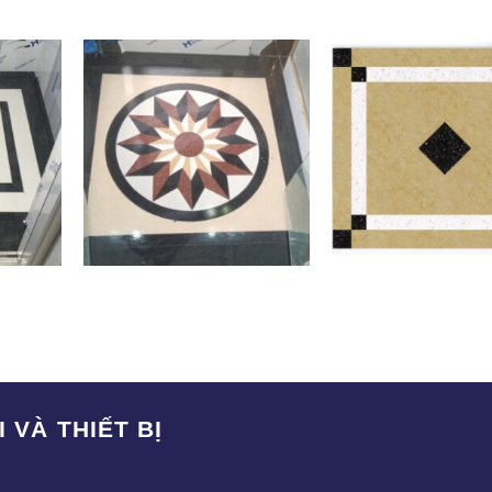
SAK-010
SAK-001
 VÀ THIẾT BỊ