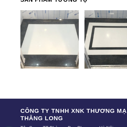
SAK-012
SAK-005
CÔNG TY TNHH XNK THƯƠNG MẠI
THĂNG LONG