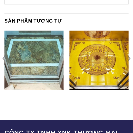
SẢN PHẨM TƯƠNG TỰ
SAK-009
SA-001
CÔNG TY TNHH XNK THƯƠNG MẠI