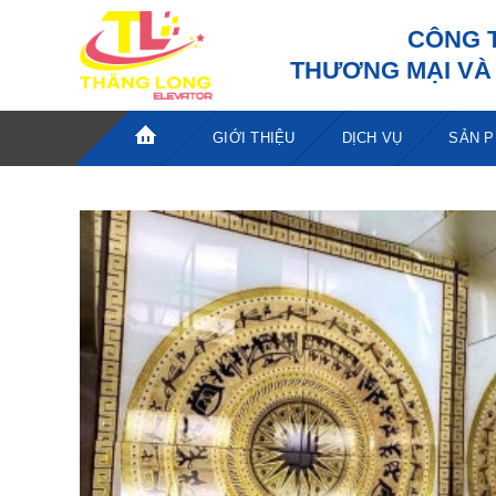
Bỏ
CÔNG 
qua
THƯƠNG MẠI VÀ 
nội
dung
GIỚI THIỆU
DỊCH VỤ
SẢN 
TRANG
CHỦ