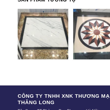
SAK-006
SAK-010
CÔNG TY TNHH XNK THƯƠNG MẠI
THĂNG LONG