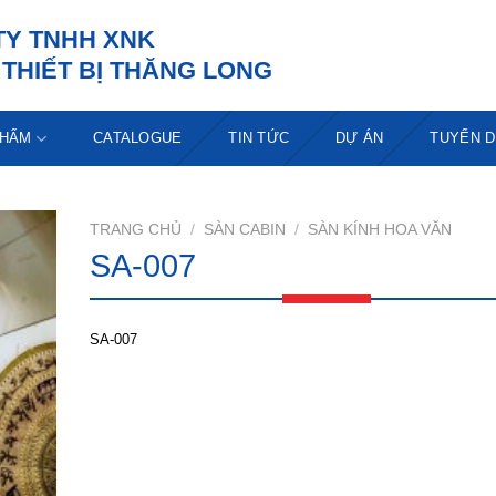
TY TNHH XNK
THIẾT BỊ THĂNG LONG
PHẨM
CATALOGUE
TIN TỨC
DỰ ÁN
TUYỂN 
TRANG CHỦ
/
SÀN CABIN
/
SÀN KÍNH HOA VĂN
SA-007
SA-007