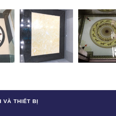
SAK-002
SA-003
 VÀ THIẾT BỊ