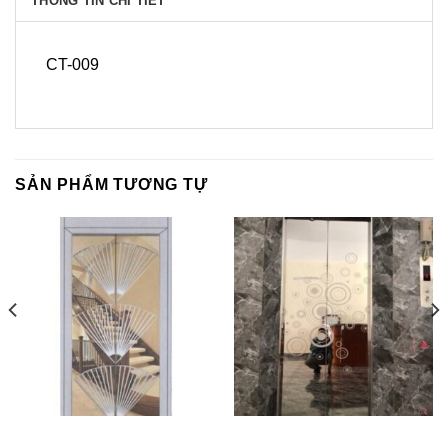
THÔNG TIN CHI TIẾT
CT-009
SẢN PHẨM TƯƠNG TỰ
CTT-003
CTT-009