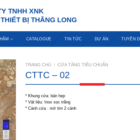
TY TNHH XNK
THIẾT BỊ THĂNG LONG
PHẨM
CATALOGUE
TIN TỨC
DỰ ÁN
TUYỂN 
TRANG CHỦ
/
CỬA TẦNG TIÊU CHUẨN
CTTC – 02
* Khung cửa: bản hẹp
* Vật liệu: Inox sọc trắng
* Cánh cửa : mở tim 2 cánh