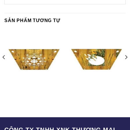
SẢN PHẨM TƯƠNG TỰ
T-006
T-003
CÔNG TY TNHH XNK THƯƠNG MẠI