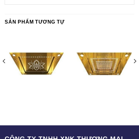
SẢN PHẨM TƯƠNG TỰ
T-005
T-008
CÔNG TY TNHH XNK THƯƠNG MẠI