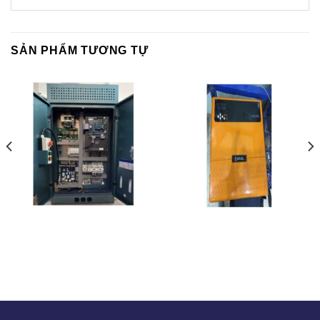
SẢN PHẨM TƯƠNG TỰ
ARCUBE – ARKEL – THỔ
FUJI – KOREA
NHĨ KỲ