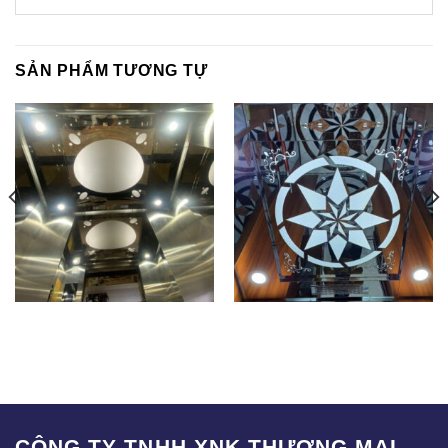
SẢN PHẨM TƯƠNG TỰ
T-011
T-017
CÔNG TY TNHH XNK THƯƠNG MẠI