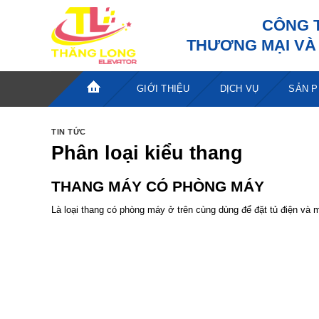
Bỏ
CÔNG 
qua
THƯƠNG MẠI VÀ 
nội
dung
GIỚI THIỆU
DỊCH VỤ
SẢN 
TRANG
TIN TỨC
CHỦ
Phân loại kiểu thang
THANG MÁY CÓ PHÒNG MÁY
Là loại thang có phòng máy ở trên cùng dùng để đặt tủ điện và 