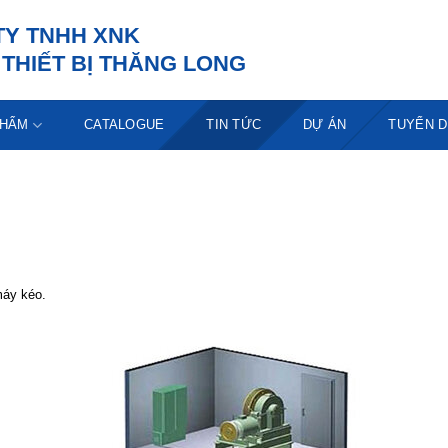
TY TNHH XNK
THIẾT BỊ THĂNG LONG
PHẨM
CATALOGUE
TIN TỨC
DỰ ÁN
TUYỂN 
máy kéo.