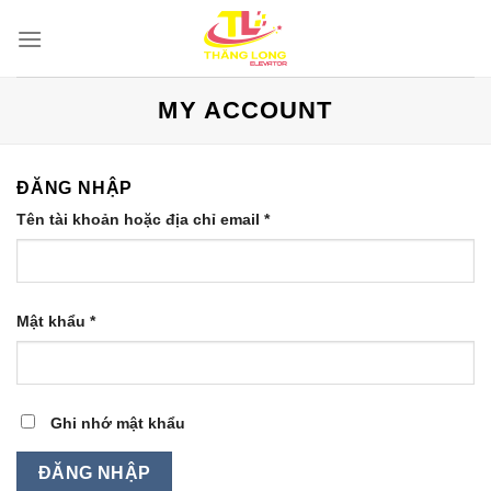
Bỏ
qua
nội
dung
MY ACCOUNT
ĐĂNG NHẬP
Bắt
Tên tài khoản hoặc địa chỉ email
*
buộc
Bắt
Mật khẩu
*
buộc
Ghi nhớ mật khẩu
ĐĂNG NHẬP