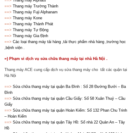
==>
Thang máy Alphats
==>
Thang máy Trường Thành
==>
Thang máy Fuji Alphanam
==>
Thang máy Kone
==>
Thang máy Thành Phát
==>
Thang máy Tự Động
==>
Thang máy Gia Định
==>
Các loại thang máy tải hàng ,tải thực phẩm nhà hàng ,trường học
,bệnh viện .
=) Phạm vi dịch vụ sửa chữa thang máy tại nhà Hà Nội .
Thang máy ACE cung cấp dịch vụ sửa thang máy cho tất các quận tại
Hà Nội
==>
Sửa chữa thang máy tại quận Ba Đình : Số 28 Đường Bưởi – Ba
Đình
==>
Sửa chữa thang máy tại quận Cầu Giấy: Số 58 Xuân Thuỷ – Cầu
Giấy
==>
Sửa chữa thang máy tại quận Hoàn Kiếm: Số 132 Phan Chu Trinh
– Hoàn Kiếm
==>
Sửa chữa thang máy tại quận Tây Hồ: Số nhà 22 Quản An – Tây
Hồ