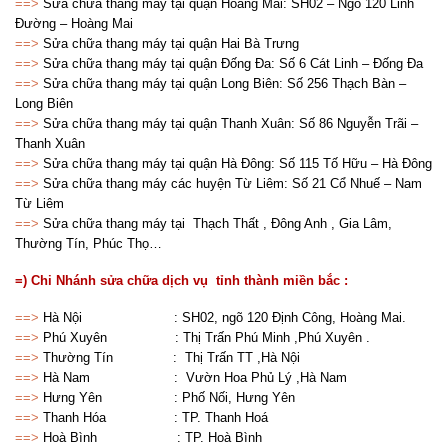
==>
Sửa chữa thang máy tại quận Hoàng Mai: SH02 – Ngõ 120 Linh
Đường – Hoàng Mai
==>
Sửa chữa thang máy tại quận Hai Bà Trưng
==>
Sửa chữa thang máy tại quận Đống Đa: Số 6 Cát Linh – Đống Đa
==>
Sửa chữa thang máy tại quận Long Biên: Số 256 Thạch Bàn –
Long Biên
==>
Sửa chữa thang máy tại quận Thanh Xuân: Số 86 Nguyễn Trãi –
Thanh Xuân
==>
Sửa chữa thang máy tại quận Hà Đông: Số 115 Tố Hữu – Hà Đông
==>
Sửa chữa thang máy các huyện Từ Liêm: Số 21 Cổ Nhuế – Nam
Từ Liêm
==>
Sửa chữa thang máy tại Thạch Thất , Đông Anh , Gia Lâm,
Thường Tín, Phúc Thọ…
=) Chi Nhánh sửa chữa dịch vụ tỉnh thành miền bắc :
==>
Hà Nội : SH02, ngõ 120 Định Công, Hoàng Mai.
==>
Phú Xuyên : Thị Trấn Phú Minh ,Phú Xuyên .
==>
Thường Tín : Thị Trấn TT ,Hà Nội
==>
Hà Nam : Vườn Hoa Phủ Lý ,Hà Nam
==>
Hưng Yên : Phố Nối, Hưng Yên
==>
Thanh Hóa : TP. Thanh Hoá
==>
Hoà Bình : TP. Hoà Bình