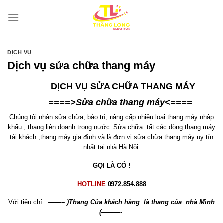
Bỏ
qua
nội
dung
DỊCH VỤ
Dịch vụ sửa chữa thang máy
DỊCH VỤ SỬA CHỮA THANG MÁY
====>Sửa chữa thang máy<====
Chúng tôi nhận sửa chữa, bảo trì, nâng cấp nhiều loại thang máy nhập
khẩu , thang liên doanh trong nước. Sửa chữa tất các dòng thang máy
tải khách ,thang máy gia đình và là đơn vị sửa chữa thang máy uy tín
nhất tại nhà Hà Nội.
G
ỌI
LÀ CÓ !
HOTLINE
0972.854.888
Với tiêu chí :
——– )Thang Của khách hàng là thang của nhà Mình
(———-