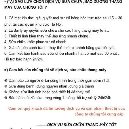
=)TẠI SAO LỰA CHỌN DỊCH VỤ SỬA CHỮA ,BẢO DƯỠNG THANG
MÁY CỦA CHÚNG TÔI ?
1, Có mặt kịp thời giải quyết mọi sự cố hỏng hóc trục trặc sau 15 – 30
quận
phút tại các
khu vực Hà Nội.
2, Là đại lý ủy quyền sửa chữa cho các hãng thang máy lớn ..
3, Thiết bị linh kiện thay thế đáp ứng nhanh chóng .
4, Sửa chữa khắc phục sự cố nhanh
5, Giá cả luôn cạnh tranh, thay thế thiết bị chính hãng giá niên yết.
6, Cam kết bảo hành sau sửa chữa nhanh nhất có mặt sau 30 phút ,
Hỗ trợ bảo hành 24/24.
=) Cam kết của chúng tôi về dịch vụ sửa chữa thang máy
֍ Đảm bảo có người ở tại công trình trong thời gian sớm nhất.
֍ Sửa đúng bệnh ,đúng nguyên nhân ,đúng giá thành
֍ Không sửa linh tinh hoặc phá thiết bị để thay thế .
֍ Bảo hành lỗi đã sửa trong vòng 1 tháng .hỗ trợ sử lý 24h/24h
Cảm ơn quý khách đã tin tưởng dịch vụ và sản phẩm thiết bị của
công ty chúng tôi cung cấp
—-
—–DỊCH VỤ SỬA CHỮA THANG MÁY TỐT