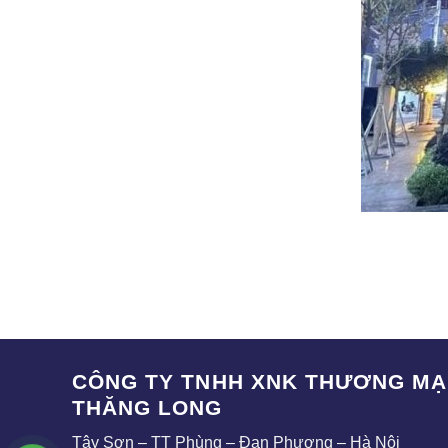
CÔNG TY TNHH XNK THƯƠNG MẠI
THĂNG LONG
Tây Sơn – TT Phùng – Đan Phượng – Hà Nội