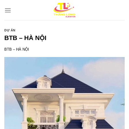
Bỏ
qua
nội
dung
DỰ ÁN
BTB – HÀ NỘI
BTB – HÀ NỘI