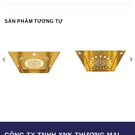
SẢN PHẨM TƯƠNG TỰ
T-002
T-001
CÔNG TY TNHH XNK THƯƠNG MẠI