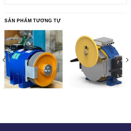
SẢN PHẨM TƯƠNG TỰ
MONTANARI-MGX75 –
AKIS- THỔ NHĨ KỲ
ITALIA