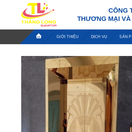
Bỏ
CÔNG 
qua
THƯƠNG MẠI VÀ 
nội
dung
GIỚI THIỆU
DỊCH VỤ
SẢN 
TRANG
CHỦ