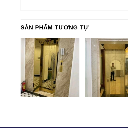
SẢN PHẨM TƯƠNG TỰ
CT-009
CT-003