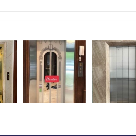
CTT-006
CTTC – 04