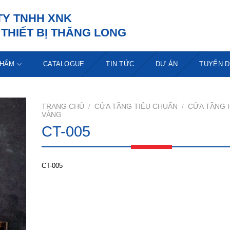
TY TNHH XNK
THIẾT BỊ THĂNG LONG
PHẨM
CATALOGUE
TIN TỨC
DỰ ÁN
TUYỂN 
TRANG CHỦ
/
CỬA TẦNG TIÊU CHUẨN
/
CỬA TẦNG 
VÀNG
CT-005
CT-005