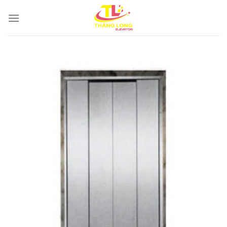
Bỏ
qua
nội
dung