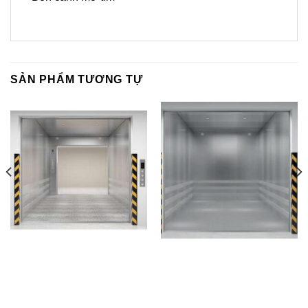
SẢN PHẨM TƯƠNG TỰ
TLE – FE01- CO
TLE – FE02- CO