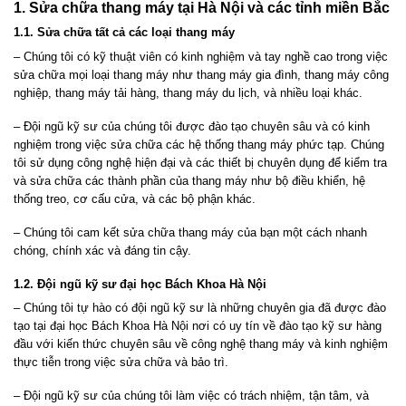
1. Sửa chữa
thang
máy tại Hà Nội và các tỉnh miền Bắc
1.1. Sửa chữa tất cả các loại
thang
máy
– Chúng tôi có kỹ thuật viên có kinh nghiệm và tay nghề cao trong việc
sửa chữa mọi loại
thang
máy như
thang
máy gia đình,
thang
máy công
nghiệp,
thang
máy tải hàng,
thang
máy du lịch, và nhiều loại khác.
– Đội ngũ kỹ sư của chúng tôi được đào tạo chuyên sâu và có kinh
nghiệm trong việc sửa chữa các hệ thống
thang
máy phức tạp. Chúng
tôi sử dụng công nghệ hiện đại và các thiết bị chuyên dụng để kiểm tra
và sửa chữa các thành phần của
thang
máy như bộ điều khiển, hệ
thống treo, cơ cấu cửa, và các bộ phận khác.
– Chúng tôi cam kết sửa chữa
thang
máy của bạn một cách nhanh
chóng, chính xác và đáng tin cậy.
1.2. Đội ngũ kỹ sư đại học Bách Khoa Hà Nội
– Chúng tôi tự hào có đội ngũ kỹ sư là những chuyên gia đã được đào
tạo tại đại học Bách Khoa Hà Nội nơi có uy tín về đào tạo kỹ sư hàng
đầu với kiến thức chuyên sâu về công nghệ
thang
máy và kinh nghiệm
thực tiễn trong việc sửa chữa và bảo trì.
– Đội ngũ kỹ sư của chúng tôi làm việc có trách nhiệm, tận tâm, và