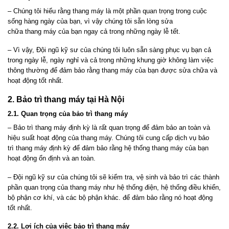
– Chúng tôi hiểu rằng
thang
máy là một phần quan trọng trong cuộc
sống hàng ngày của bạn, vì vậy chúng tôi sẵn lòng sửa
chữa
thang
máy của bạn ngay cả trong những ngày lễ tết.
– Vì vậy, Đội ngũ kỹ sư của chúng tôi luôn sẵn sàng phục vụ bạn cả
trong ngày lễ, ngày nghỉ và cả trong những khung giờ không làm việc
thông thường để đảm bảo rằng
thang
máy của bạn được sửa chữa và
hoạt động tốt nhất.
2. Bảo trì
thang
máy tại Hà Nội
2.1. Quan trọng của bảo trì
thang
máy
– Bảo trì
thang
máy định kỳ là rất quan trọng để đảm bảo an toàn và
hiệu suất hoạt động của
thang
máy. Chúng tôi cung cấp dịch vụ bảo
trì
thang
máy định kỳ để đảm bảo rằng hệ thống
thang
máy của bạn
hoạt động ổn định và an toàn.
– Đội ngũ kỹ sư của chúng tôi sẽ kiểm tra, vệ sinh và bảo trì các thành
phần quan trọng của
thang
máy như hệ thống điện, hệ thống điều khiển,
bộ phận cơ khí, và các bộ phận khác. để đảm bảo rằng nó hoạt động
tốt nhất.
2.2. Lợi ích của việc bảo trì
thang
máy