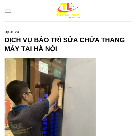
Bỏ
qua
nội
dung
DỊCH VỤ
DỊCH VỤ BẢO TRÌ SỬA CHỮA THANG
MÁY TẠI HÀ NỘI